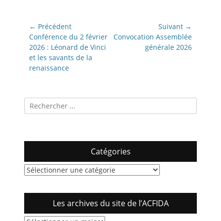
Navigation
← Précédent
Suivant →
de
Article
Article
Conférence du 2 février
Convocation Assemblée
précédent:
suivant:
2026 : Léonard de Vinci
générale 2026
l’article
et les savants de la
renaissance
Recherche
pour:
Catégories
Catégories
Les archives du site de l’ACFIDA
Les