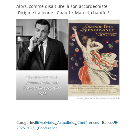
Alors, comme disait Brel à son accordéoniste
d’origine italienne : Chauffe, Marcel, chauffe !
Lino Ventura sur le
plateau du film ‘Les
Tontons flingueurs’ en
1963
Categories
Activités
,␣
Actualités
,␣
Conférences
Balises
2025-2026
,␣
Conférence