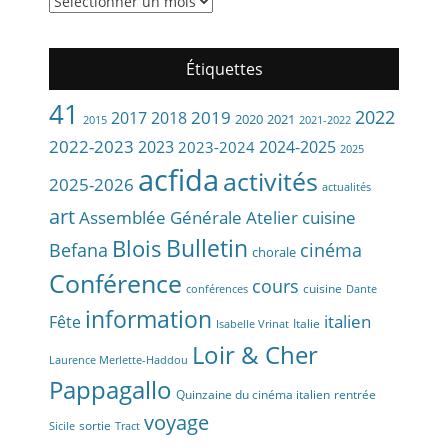
archives
du
site
Étiquettes
de
l’ACFIDA
41
2022
2019
2017
2018
2020
2021
2015
2021-2022
2022-2023
2023
2024-2025
2023-2024
2025
acfida
activités
2025-2026
actualités
art
Assemblée Générale
Atelier cuisine
Bulletin
Blois
Befana
cinéma
chorale
Conférence
cours
cuisine
conférences
Dante
information
Fête
italien
Italie
Isabelle Vrinat
Loir & Cher
Laurence Merlette-Haddou
Pappagallo
Quinzaine du cinéma italien
rentrée
voyage
sortie
Sicile
Tract