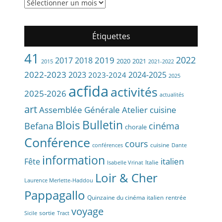
Les
archives
du
site
Étiquettes
de
l’ACFIDA
41
2022
2019
2017
2018
2020
2021
2015
2021-2022
2022-2023
2023
2024-2025
2023-2024
2025
acfida
activités
2025-2026
actualités
art
Assemblée Générale
Atelier cuisine
Bulletin
Blois
Befana
cinéma
chorale
Conférence
cours
cuisine
conférences
Dante
information
Fête
italien
Italie
Isabelle Vrinat
Loir & Cher
Laurence Merlette-Haddou
Pappagallo
Quinzaine du cinéma italien
rentrée
voyage
sortie
Sicile
Tract