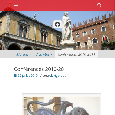
Premier menu
Passer
Recher
au
contenu
Facebook
Maison
»
Activités
»
Conférences 2010-2011
Conférences 2010-2011
Posté
22 juillet 2010
Auteur
rigoreau
le