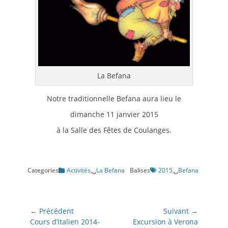
La Befana
Notre traditionnelle Befana aura lieu le
dimanche 11 janvier 2015
à la Salle des Fêtes de Coulanges.
Categories
Activités
,␣
La Befana
Balises
2015
,␣
Befana
Navigation
← Précédent
Suivant →
de
Article
Article
Cours d’Italien 2014-
Excursion à Verona