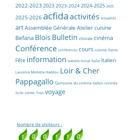
2022-2023
2023
2024-2025
2023-2024
2025
acfida
activités
2025-2026
actualités
art
Assemblée Générale
Atelier cuisine
Bulletin
Blois
Befana
cinéma
chorale
Conférence
cours
cuisine
conférences
Dante
information
Fête
italien
Italie
Isabelle Vrinat
Loir & Cher
Laurence Merlette-Haddou
Pappagallo
Quinzaine du cinéma italien
rentrée
voyage
sortie
Sicile
Tract
Nombre de visiteurs :