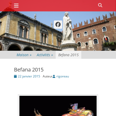
Premier menu
Passer
Recher
au
contenu
Facebook
Maison
»
Activités
»
Befana 2015
Befana 2015
Posté
22 janvier 2015
Auteur
rigoreau
le