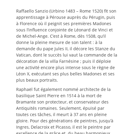
Raffaello Sanzio (Urbino 1483 – Rome 1520) fit son
apprentissage à Pérouse auprès du Pérugin, puis
à Florence où il peignit ses premières Madones
sous l’influence conjointe de Léonard de Vinci et
de Michel-Ange. C’est à Rome, dès 1508, qu’il
donne la pleine mesure de son talent : à la
demande du pape Jules II, il décore les Stanze du
Vatican, dont le succès lui vaut la commande de la
décoration de la villa Farnésine ; puis il déploie
une activité encore plus intense sous le règne de
Léon X, exécutant ses plus belles Madones et ses
plus beaux portraits.
Raphaël fut également nommé architecte de la
basilique Saint Pierre en 1514 à la mort de
Bramante son protecteur, et conservateur des
Antiquités romaines. Seulement, épuisé par
toutes ces tâches, il meurt à 37 ans en pleine
gloire. Pour des générations de peintres, jusqu’à
Ingres, Delacroix et Picasso, il est le peintre par
excellence de la grâce et du beau harmonieux.