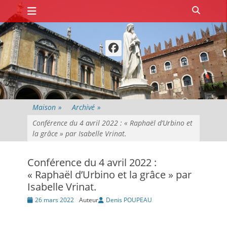
Premier menu
Passer
Recher
au
contenu
Facebook
Maison
»
Archivé
»
Conférence du 4 avril 2022 : « Raphaël d’Urbino et
la grâce » par Isabelle Vrinat.
Conférence du 4 avril 2022 :
« Raphaël d’Urbino et la grâce » par
Isabelle Vrinat.
Posté
26 mars 2022
Auteur
Denis POUPEAU
le