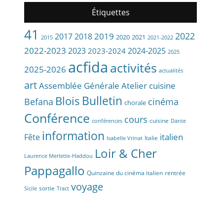
site
Étiquettes
de
l’ACFIDA
41
2022
2019
2017
2018
2020
2021
2015
2021-2022
2022-2023
2023
2024-2025
2023-2024
2025
acfida
activités
2025-2026
actualités
art
Assemblée Générale
Atelier cuisine
Bulletin
Blois
Befana
cinéma
chorale
Conférence
cours
cuisine
conférences
Dante
information
Fête
italien
Italie
Isabelle Vrinat
Loir & Cher
Laurence Merlette-Haddou
Pappagallo
Quinzaine du cinéma italien
rentrée
voyage
sortie
Sicile
Tract