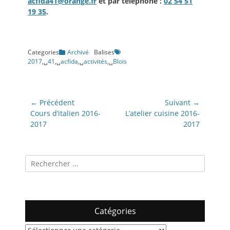
acfida41@orange.fr
et par téléphone :
02 54 51
19 35
.
Categories
Archivé
Balises
2017
,␣
41
,␣
acfida
,␣
activités
,␣
Blois
Navigation
← Précédent
Suivant →
de
Article
Article
Cours d’italien 2016-
L’atelier cuisine 2016-
précédent:
suivant:
2017
2017
l’article
Recherche
pour:
Catégories
Catégories