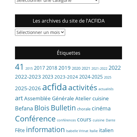
Les archives du site de l’ACFIDA
Les
archives
du
site
Étiquettes
de
l’ACFIDA
41
2022
2019
2017
2018
2020
2021
2015
2021-2022
2022-2023
2023
2024-2025
2023-2024
2025
acfida
activités
2025-2026
actualités
art
Assemblée Générale
Atelier cuisine
Bulletin
Blois
Befana
cinéma
chorale
Conférence
cours
cuisine
conférences
Dante
information
Fête
italien
Italie
Isabelle Vrinat