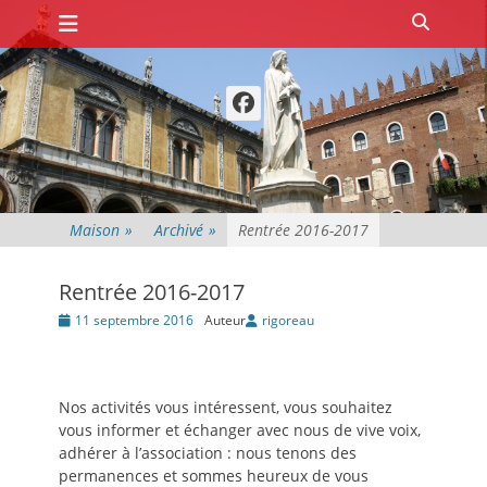
Premier menu
Passer
Recher
au
contenu
Facebook
Maison
»
Archivé
»
Rentrée 2016-2017
Rentrée 2016-2017
Posté
11 septembre 2016
Auteur
rigoreau
le
Nos activités vous intéressent, vous souhaitez
vous informer et échanger avec nous de vive voix,
adhérer à l’association : nous tenons des
permanences et sommes heureux de vous