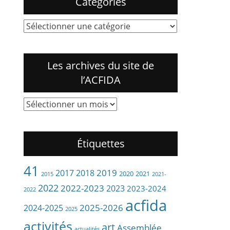
Catégories
Catégories
Les archives du site de
l’ACFIDA
Les
archives
du
site
Étiquettes
de
l’ACFIDA
41
2019
2017
2018
2020
2021
2015
2021-
2022
2022-2023
2023
2023-2024
2022
acfida
2024-2025
2025-2026
2025
activités
art
Assemblée
actualités