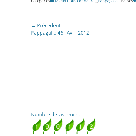
Categories
Mieux nous connaître
,␣
Pappagallo
Balises
Navigation
← Précédent
Article
Pappagallo 46 : Avril 2012
de
précédent:
l’article
Nombre de visiteurs :