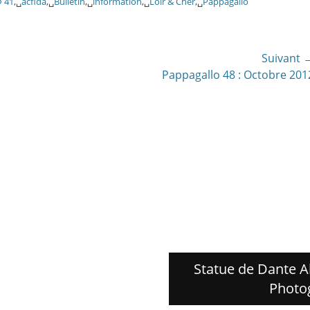
41
,␣
acfida
,␣
Bulletin
,␣
information
,␣
Loir & Cher
,␣
Pappagallo
Suivant 
Article
Pappagallo 48 : Octobre 201
suivant:
Statue de Dante Al
Photo