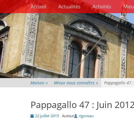
Premier menu
Passer
Accueil
Actualités
Activités
Mieu
au
contenu
Maison
»
Mieux nous connaître
»
Pappagallo 47 :
Pappagallo 47 : Juin 201
Posté
22 juillet 2015
Auteur
rigoreau
le