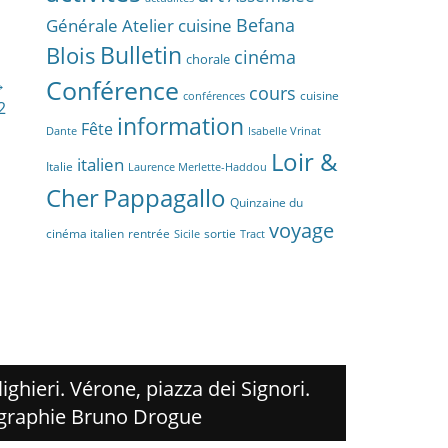
Befana
Générale
Atelier cuisine
Bulletin
Blois
cinéma
chorale
→
Conférence
cours
cuisine
conférences
2
information
Fête
Dante
Isabelle Vrinat
Loir &
italien
Italie
Laurence Merlette-Haddou
Cher
Pappagallo
Quinzaine du
voyage
cinéma italien
rentrée
sortie
Sicile
Tract
ighieri. Vérone, piazza dei Signori.
graphie Bruno Drogue