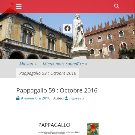
Premier menu
Passer
Recher
au
contenu
Facebook
Maison
»
Mieux nous connaître
»
Pappagallo 59 : Octobre 2016
Pappagallo 59 : Octobre 2016
Posté
9 novembre 2016
Auteur
rigoreau
le