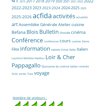
2022
2019
2017
2018
2020
2021
2015
2021-2022
2022-2023
2023
2024-2025
2023-2024
2025
acfida
activités
2025-2026
actualités
art
Assemblée Générale
Atelier cuisine
Bulletin
Blois
Befana
cinéma
chorale
Conférence
cours
cuisine
conférences
Dante
information
Fête
italien
Italie
Isabelle Vrinat
Loir & Cher
Laurence Merlette-Haddou
Pappagallo
Quinzaine du cinéma italien
rentrée
voyage
sortie
Sicile
Tract
Nombre de visiteurs :