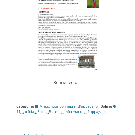
Bonne lecture
Categories
Mieux nous connaître
,␣
Pappagallo
Balises
41
,␣
acfida
,␣
Blois
,␣
Bulletin
,␣
information
,␣
Pappagallo