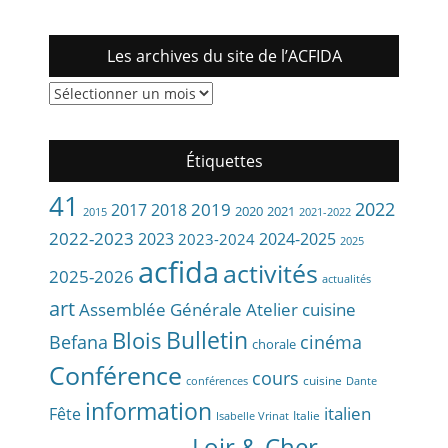
Les archives du site de l’ACFIDA
Les
archives
du
site
Étiquettes
de
l’ACFIDA
41
2022
2019
2017
2018
2020
2021
2015
2021-2022
2022-2023
2023
2024-2025
2023-2024
2025
acfida
activités
2025-2026
actualités
art
Assemblée Générale
Atelier cuisine
Bulletin
Blois
Befana
cinéma
chorale
Conférence
cours
cuisine
conférences
Dante
information
Fête
italien
Italie
Isabelle Vrinat
Loir & Cher