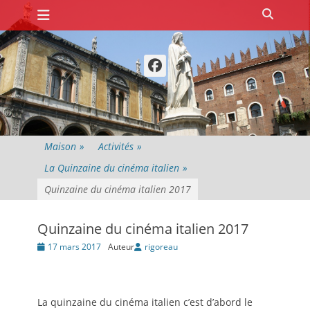
Premier menu
Passer
Recher
au
contenu
Facebook
Maison
»
Activités
»
La Quinzaine du cinéma italien
»
Quinzaine du cinéma italien 2017
Quinzaine du cinéma italien 2017
Posté
17 mars 2017
Auteur
rigoreau
le
La quinzaine du cinéma italien c’est d’abord le