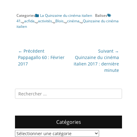
Categories
La Quinzaine du cinéma italien
Balises
41
,␣
acfida
,␣
activités
,␣
Blois
,␣
cinéma
,␣
Quinzaine du cinéma
italien
Navigation
← Précédent
Suivant →
de
Article
Article
Pappagallo 60 : Février
Quinzaine du cinéma
précédent:
suivant:
2017
italien 2017 : dernière
l’article
minute
Recherche
pour:
Catégories
Catégories