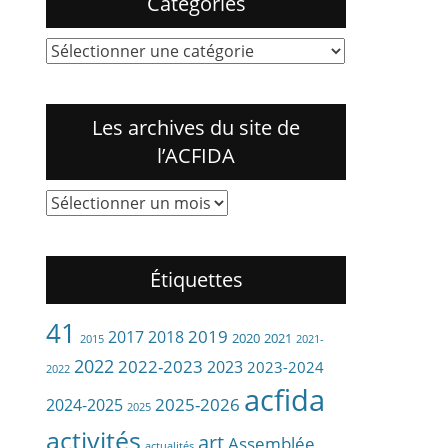
Catégories
Catégories
Les archives du site de
l’ACFIDA
Les
archives
du
site
Étiquettes
de
l’ACFIDA
41
2019
2017
2018
2020
2021
2015
2021-
2022
2022-2023
2023
2023-2024
2022
acfida
2024-2025
2025-2026
2025
activités
art
Assemblée
actualités