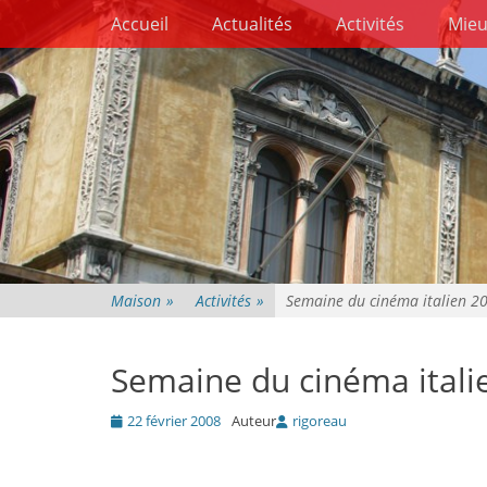
Premier menu
Passer
Accueil
Actualités
Activités
Mieu
au
contenu
Maison
»
Activités
»
Semaine du cinéma italien 2
Semaine du cinéma itali
Posté
22 février 2008
Auteur
rigoreau
le