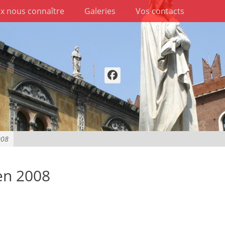
x nous connaître
Galeries
Vos contacts
Facebook
008
en 2008