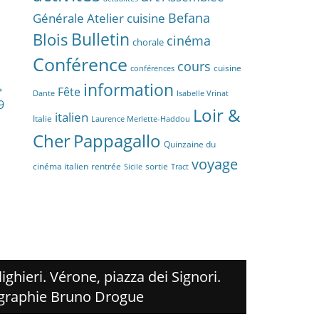
Befana
Générale
Atelier cuisine
Bulletin
Blois
cinéma
chorale
Conférence
cours
cuisine
conférences
information
→
Fête
Dante
Isabelle Vrinat
9
Loir &
italien
Italie
Laurence Merlette-Haddou
Cher
Pappagallo
Quinzaine du
voyage
cinéma italien
rentrée
sortie
Sicile
Tract
ighieri. Vérone, piazza dei Signori.
graphie Bruno Drogue