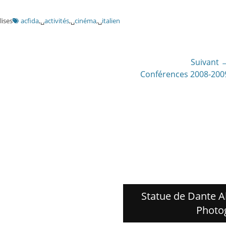
lises
acfida
,␣
activités
,␣
cinéma
,␣
italien
Suivant 
Article
Conférences 2008-200
suivant:
Statue de Dante Al
Photo