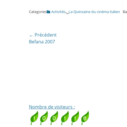
Categories
Activités
,␣
La Quinzaine du cinéma italien
Ba
Navigation
← Précédent
Article
Befana 2007
de
précédent:
l’article
Nombre de visiteurs :