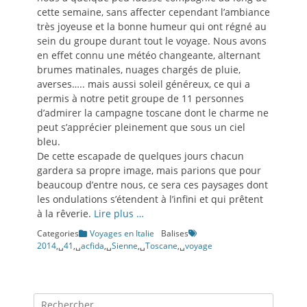
cette semaine, sans affecter cependant l’ambiance
très joyeuse et la bonne humeur qui ont régné au
sein du groupe durant tout le voyage. Nous avons
en effet connu une météo changeante, alternant
brumes matinales, nuages chargés de pluie,
averses….. mais aussi soleil généreux, ce qui a
permis à notre petit groupe de 11 personnes
d’admirer la campagne toscane dont le charme ne
peut s’apprécier pleinement que sous un ciel
bleu.
De cette escapade de quelques jours chacun
gardera sa propre image, mais parions que pour
beaucoup d’entre nous, ce sera ces paysages dont
les ondulations s’étendent à l’infini et qui prêtent
à la rêverie.
Lire plus …
Categories
Voyages en Italie
Balises
2014
,␣
41
,␣
acfida
,␣
Sienne
,␣
Toscane
,␣
voyage
Recherche