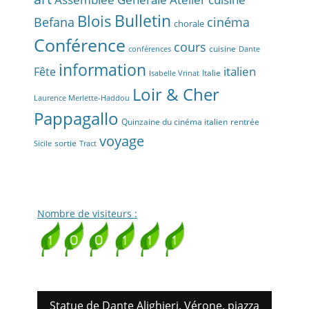
Bulletin
Blois
Befana
cinéma
chorale
Conférence
cours
cuisine
conférences
Dante
information
Fête
italien
Italie
Isabelle Vrinat
Loir & Cher
Laurence Merlette-Haddou
Pappagallo
Quinzaine du cinéma italien
rentrée
voyage
sortie
Sicile
Tract
Nombre de visiteurs :
Statue de Dante Alighieri. Vérone, piazza