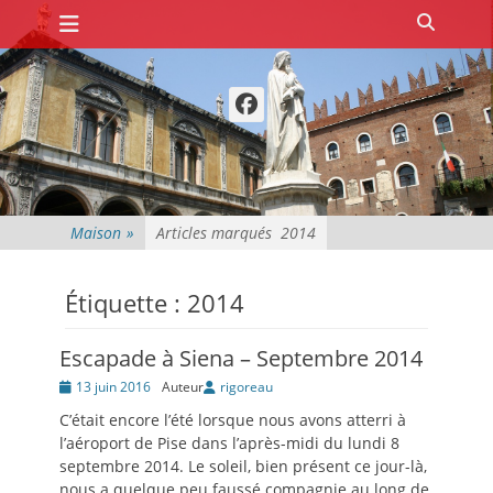
Premier menu
Passer
Recher
au
contenu
Facebook
Maison
»
Articles marqués
2014
Étiquette :
2014
Escapade à Siena – Septembre 2014
Posté
13 juin 2016
Auteur
rigoreau
le
C’était encore l’été lorsque nous avons atterri à
l’aéroport de Pise dans l’après-midi du lundi 8
septembre 2014. Le soleil, bien présent ce jour-là,
nous a quelque peu faussé compagnie au long de