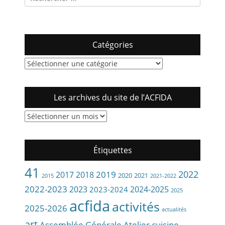
pour:
Catégories
Catégories
Les archives du site de l’ACFIDA
Les
archives
du
site
Étiquettes
de
l’ACFIDA
41
2022
2019
2017
2018
2020
2021
2015
2021-2022
2022-2023
2023
2024-2025
2023-2024
2025
acfida
activités
2025-2026
actualités
art
Assemblée Générale
Atelier cuisine