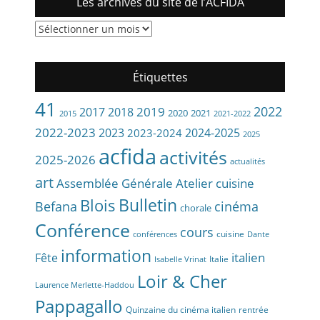
Les archives du site de l’ACFIDA
Les
archives
du
site
Étiquettes
de
l’ACFIDA
41
2022
2019
2017
2018
2020
2021
2015
2021-2022
2022-2023
2023
2024-2025
2023-2024
2025
acfida
activités
2025-2026
actualités
art
Assemblée Générale
Atelier cuisine
Bulletin
Blois
Befana
cinéma
chorale
Conférence
cours
cuisine
conférences
Dante
information
Fête
italien
Italie
Isabelle Vrinat
Loir & Cher
Laurence Merlette-Haddou
Pappagallo
Quinzaine du cinéma italien
rentrée