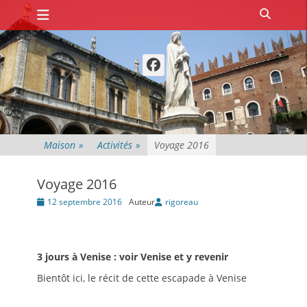
Premier menu
Passer
Recher
au
contenu
Facebook
Maison
»
Activités
»
Voyage 2016
Voyage 2016
Posté
12 septembre 2016
Auteur
rigoreau
le
3 jours à Venise : voir Venise et y revenir
Bientôt ici, le récit de cette escapade à Venise