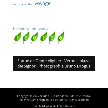
voyage
sortie
Sicile
Tract
Nombre de visiteurs :
Statue de Dante Alighieri. Vérone, piazza
dei Signori. Photographie Bruno Drogue
Copyright © 2026
Acfida 41 – Association Culturelle Franco-
Italienne Dante Alighieri Loir-et-Cher
All Rights Reserved.
Catch Adaptive de
Catch Themes