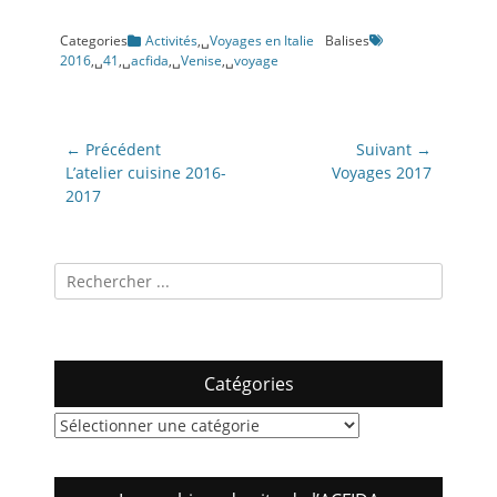
Categories
Activités
,␣
Voyages en Italie
Balises
2016
,␣
41
,␣
acfida
,␣
Venise
,␣
voyage
Navigation
← Précédent
Suivant →
de
Article
Article
L’atelier cuisine 2016-
Voyages 2017
précédent:
suivant:
2017
l’article
Recherche
pour:
Catégories
Catégories