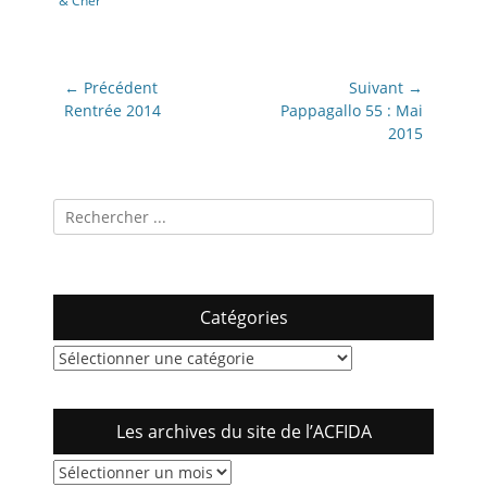
& Cher
Navigation
← Précédent
Suivant →
de
Article
Article
Rentrée 2014
Pappagallo 55 : Mai
précédent:
suivant:
2015
l’article
Recherche
pour:
Catégories
Catégories
Les archives du site de l’ACFIDA
Les