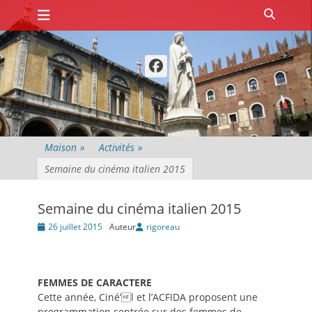
Premier menu
Passer
Recher
au
contenu
Facebook
Maison
»
Activités
»
Semaine du cinéma italien 2015
Semaine du cinéma italien 2015
Posté
26 juillet 2015
Auteur
rigoreau
le
FEMMES DE CARACTERE
Cette année, Ciné’l et l’ACFIDA proposent une
programmation centrée sur des femmes de