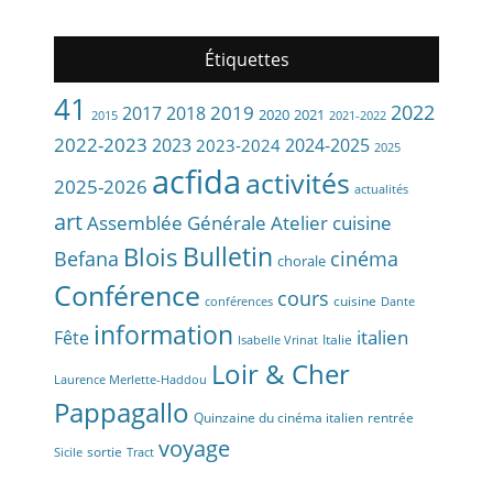
archives
du
site
Étiquettes
de
l’ACFIDA
41
2022
2019
2017
2018
2020
2021
2015
2021-2022
2022-2023
2023
2024-2025
2023-2024
2025
acfida
activités
2025-2026
actualités
art
Assemblée Générale
Atelier cuisine
Bulletin
Blois
Befana
cinéma
chorale
Conférence
cours
cuisine
conférences
Dante
information
Fête
italien
Italie
Isabelle Vrinat
Loir & Cher
Laurence Merlette-Haddou
Pappagallo
Quinzaine du cinéma italien
rentrée
voyage
sortie
Sicile
Tract