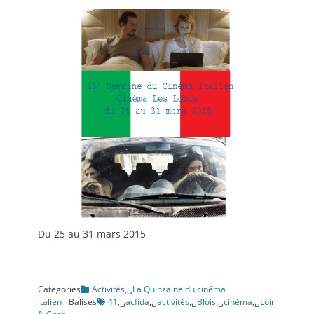
Du 25 au 31 mars 2015
Categories
Activités
,␣
La Quinzaine du cinéma
italien
Balises
41
,␣
acfida
,␣
activités
,␣
Blois
,␣
cinéma
,␣
Loir