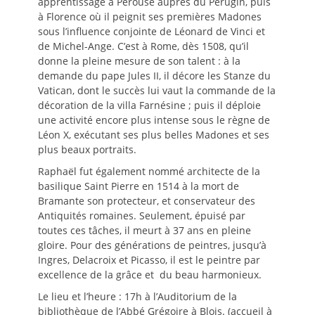
apprentissage à Pérouse auprès du Pérugin, puis
à Florence où il peignit ses premières Madones
sous l’influence conjointe de Léonard de Vinci et
de Michel-Ange. C’est à Rome, dès 1508, qu’il
donne la pleine mesure de son talent : à la
demande du pape Jules II, il décore les Stanze du
Vatican, dont le succès lui vaut la commande de la
décoration de la villa Farnésine ; puis il déploie
une activité encore plus intense sous le règne de
Léon X, exécutant ses plus belles Madones et ses
plus beaux portraits.
Raphaël fut également nommé architecte de la
basilique Saint Pierre en 1514 à la mort de
Bramante son protecteur, et conservateur des
Antiquités romaines. Seulement, épuisé par
toutes ces tâches, il meurt à 37 ans en pleine
gloire. Pour des générations de peintres, jusqu’à
Ingres, Delacroix et Picasso, il est le peintre par
excellence de la grâce et du beau harmonieux.
Le lieu et l’heure : 17h à l’Auditorium de la
bibliothèque de l’Abbé Grégoire à Blois. (accueil à