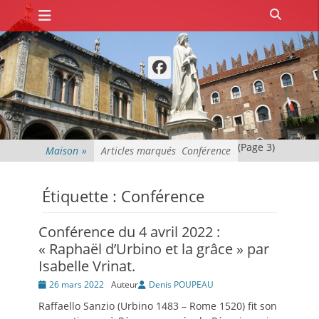
Premier menu
Passer
Recher
au
contenu
Facebook
(Page 3)
Maison
»
Articles marqués
Conférence
Étiquette :
Conférence
Conférence du 4 avril 2022 :
« Raphaël d’Urbino et la grâce » par
Isabelle Vrinat.
Posté
26 mars 2022
Auteur
Denis POUPEAU
le
Raffaello Sanzio (Urbino 1483 – Rome 1520) fit son