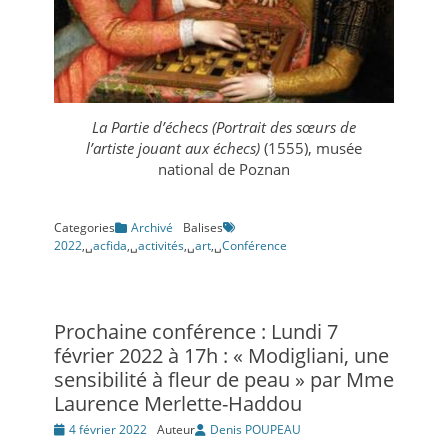
La Partie d’échecs (Portrait des sœurs de
l’artiste jouant aux échecs)
(1555), musée
national de Poznan
Categories
Archivé
Balises
2022
,␣
acfida
,␣
activités
,␣
art
,␣
Conférence
Prochaine conférence : Lundi 7
février 2022 à 17h : « Modigliani, une
sensibilité à fleur de peau » par Mme
Laurence Merlette-Haddou
Posté
4 février 2022
Auteur
Denis POUPEAU
le